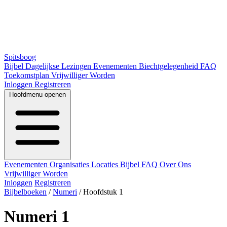
Spitsboog
Bijbel
Dagelijkse Lezingen
Evenementen
Biechtgelegenheid
FAQ
Toekomstplan
Vrijwilliger Worden
Inloggen
Registreren
Hoofdmenu openen
Evenementen
Organisaties
Locaties
Bijbel
FAQ
Over Ons
Vrijwilliger Worden
Inloggen
Registreren
Bijbelboeken
/
Numeri
/
Hoofdstuk 1
Numeri 1