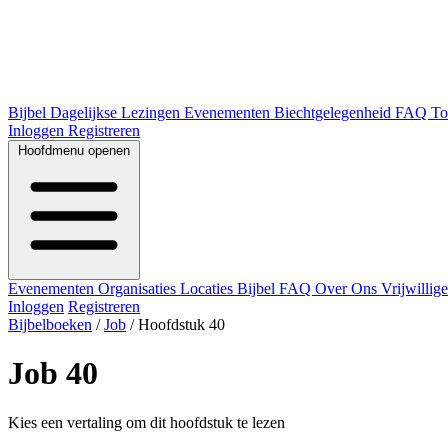
Bijbel
Dagelijkse Lezingen
Evenementen
Biechtgelegenheid
FAQ
To
Inloggen
Registreren
Hoofdmenu openen
Evenementen
Organisaties
Locaties
Bijbel
FAQ
Over Ons
Vrijwillig
Inloggen
Registreren
Bijbelboeken
/
Job
/
Hoofdstuk 40
Job 40
Kies een vertaling om dit hoofdstuk te lezen