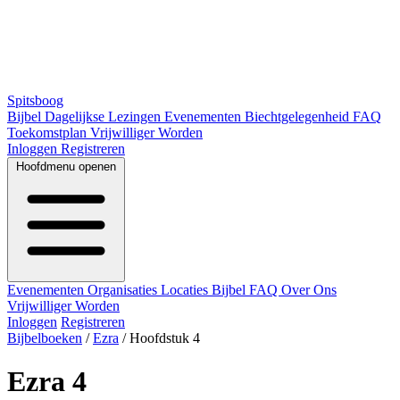
Spitsboog
Bijbel
Dagelijkse Lezingen
Evenementen
Biechtgelegenheid
FAQ
Toekomstplan
Vrijwilliger Worden
Inloggen
Registreren
Hoofdmenu openen
Evenementen
Organisaties
Locaties
Bijbel
FAQ
Over Ons
Vrijwilliger Worden
Inloggen
Registreren
Bijbelboeken
/
Ezra
/
Hoofdstuk 4
Ezra 4