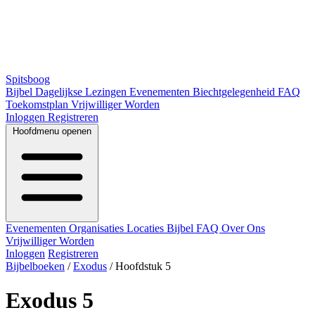
Spitsboog
Bijbel
Dagelijkse Lezingen
Evenementen
Biechtgelegenheid
FAQ
Toekomstplan
Vrijwilliger Worden
Inloggen
Registreren
Hoofdmenu openen
Evenementen
Organisaties
Locaties
Bijbel
FAQ
Over Ons
Vrijwilliger Worden
Inloggen
Registreren
Bijbelboeken
/
Exodus
/
Hoofdstuk 5
Exodus 5