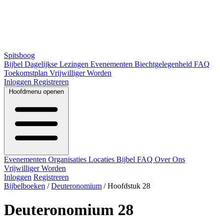
Spitsboog
Bijbel
Dagelijkse Lezingen
Evenementen
Biechtgelegenheid
FAQ
Toekomstplan
Vrijwilliger Worden
Inloggen
Registreren
Hoofdmenu openen
Evenementen
Organisaties
Locaties
Bijbel
FAQ
Over Ons
Vrijwilliger Worden
Inloggen
Registreren
Bijbelboeken
/
Deuteronomium
/
Hoofdstuk 28
Deuteronomium 28